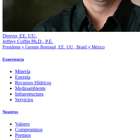
Denver, EE. UU.
Jeffrey Coffin
Ph.D., P.E.
Presidente y Gerente Regional, EE. UU., Brasil y México
Experiencia
Minería
Energía
Recursos Hídricos
Medioambiente
Infraestructura
Servicios
Nosotros
Valores
Compromisos
Premios