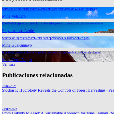
Servicios de ingeniería y medio ambiente para plataforma de valle de lixiviación
Mina Veladero
Diseño de ingeniería y estudios ambientales para un proyecto de mina a cielo abierto
Proyecto Los Azules
Soporte de ingeniería y ambiental para operaciones de lixiviación en pilas
Mina Gualcamayo
Ingeniería, medio ambiente y gestión de construcción para la expansión de la mina
Mina Cerro Negro
Ver más
Publicaciones relacionadas
18/Jul/2026
Stochastic Hydrology Reveals the Controls of Forest Harvesting - P
24/Jun/2026
From Liability to Asset: A Sustainable Approach for Mine Tailings R