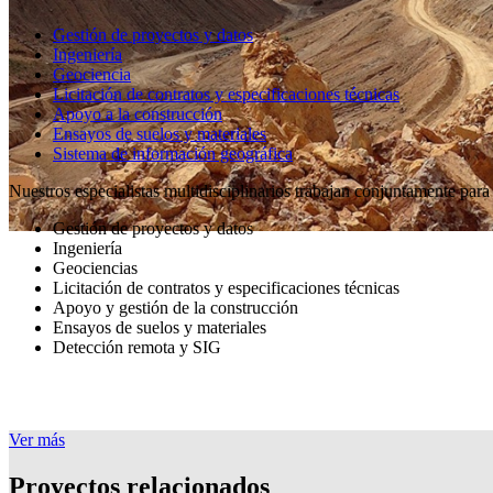
Gestión de proyectos y datos
Ingeniería
Geociencia
Licitación de contratos y especificaciones técnicas
Apoyo a la construcción
Ensayos de suelos y materiales
Sistema de información geográfica
Nuestros especialistas multidisciplinarios trabajan conjuntamente para 
Gestión de proyectos y datos
Ingeniería
Geociencias
Licitación de contratos y especificaciones técnicas
Apoyo y gestión de la construcción
Ensayos de suelos y materiales
Detección remota y SIG
Ver más
Proyectos relacionados