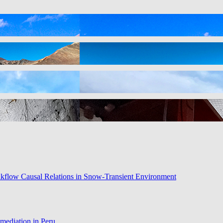
eakflow Causal Relations in Snow-Transient Environment
emediation in Peru