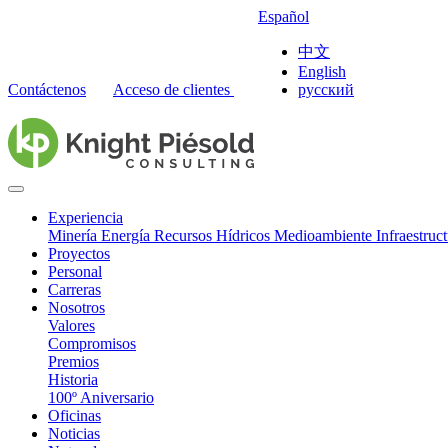
Español
中文
English
Contáctenos
Acceso de clientes
русский
Experiencia
Minería
Energía
Recursos Hídricos
Medioambiente
Infraestruc
Proyectos
Personal
Carreras
Nosotros
Valores
Compromisos
Premios
Historia
100º Aniversario
Oficinas
Noticias