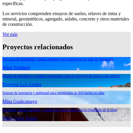
específicas.
Los servicios comprenden ensayos de suelos, relaves de mina y
mineral, geosintéticos, agregado, asfalto, concreto y otros materiales
de construcción.
Ver más
Proyectos relacionados
Servicios de ingeniería y medio ambiente para plataforma de valle de lixiviación
Mina Veladero
Diseño de ingeniería y estudios ambientales para un proyecto de mina a cielo abierto
Proyecto Los Azules
Soporte de ingeniería y ambiental para operaciones de lixiviación en pilas
Mina Gualcamayo
Ingeniería, medio ambiente y gestión de construcción para la expansión de la mina
Mina Cerro Negro