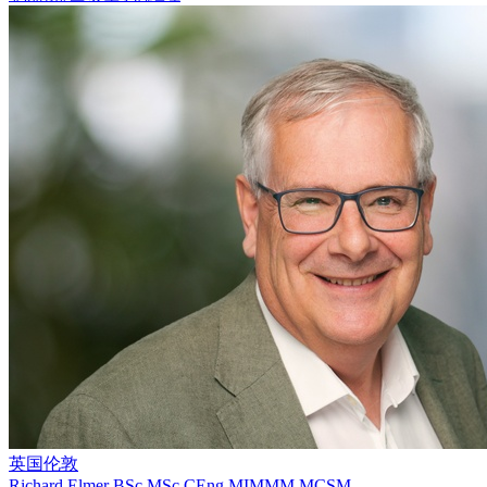
英国伦敦
Richard Elmer
BSc MSc CEng MIMMM MCSM