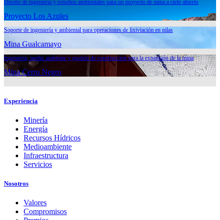
Diseño de ingeniería y estudios ambientales para un proyecto de mina a cielo abierto
Proyecto Los Azules
Soporte de ingeniería y ambiental para operaciones de lixiviación en pilas
Mina Gualcamayo
Ingeniería, medio ambiente y gestión de construcción para la expansión de la mina
Mina Cerro Negro
Experiencia
Minería
Energía
Recursos Hídricos
Medioambiente
Infraestructura
Servicios
Nosotros
Valores
Compromisos