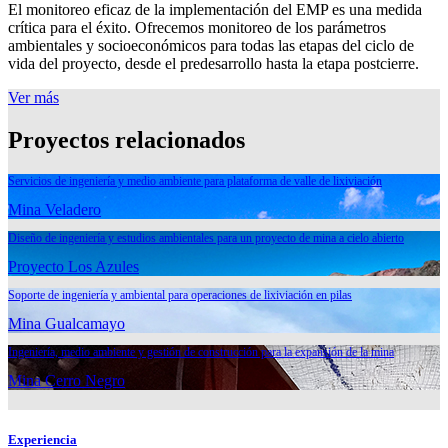
El monitoreo eficaz de la implementación del EMP es una medida
crítica para el éxito. Ofrecemos monitoreo de los parámetros
ambientales y socioeconómicos para todas las etapas del ciclo de
vida del proyecto, desde el predesarrollo hasta la etapa postcierre.
Ver más
Proyectos relacionados
Servicios de ingeniería y medio ambiente para plataforma de valle de lixiviación
Mina Veladero
Diseño de ingeniería y estudios ambientales para un proyecto de mina a cielo abierto
Proyecto Los Azules
Soporte de ingeniería y ambiental para operaciones de lixiviación en pilas
Mina Gualcamayo
Ingeniería, medio ambiente y gestión de construcción para la expansión de la mina
Mina Cerro Negro
Experiencia