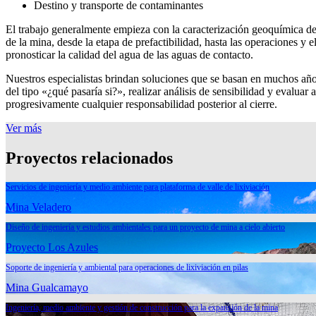
Destino y transporte de contaminantes
El trabajo generalmente empieza con la caracterización geoquímica de lo
de la mina, desde la etapa de prefactibilidad, hasta las operaciones y 
pronosticar la calidad del agua de las aguas de contacto.
Nuestros especialistas brindan soluciones que se basan en muchos años 
del tipo «¿qué pasaría si?», realizar análisis de sensibilidad y evaluar
progresivamente cualquier responsabilidad posterior al cierre.
Ver más
Proyectos relacionados
Servicios de ingeniería y medio ambiente para plataforma de valle de lixiviación
Mina Veladero
Diseño de ingeniería y estudios ambientales para un proyecto de mina a cielo abierto
Proyecto Los Azules
Soporte de ingeniería y ambiental para operaciones de lixiviación en pilas
Mina Gualcamayo
Ingeniería, medio ambiente y gestión de construcción para la expansión de la mina