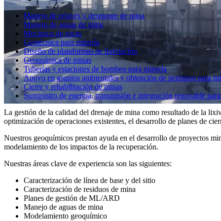
Manejo de relaves y desmonte de mina
Manejo de aguas de mina
Mecánica de rocas
Geotécnica para minería
Diseño de plataformas de lixiviación
Geoquímica de minas
Tuberías y estaciones de bombeo para minería
Apoyo en asuntos ambientales y obtención de permisos para mi
Cierre y rehabilitación de minas
Suministro de energía, transmisión e integración renovable par
La gestión de la calidad del drenaje de mina como resultado de la lix
optimización de operaciones existentes, el desarrollo de planes de ci
Nuestros geoquímicos prestan ayuda en el desarrollo de proyectos min
modelamiento de los impactos de la recuperación.
Nuestras áreas clave de experiencia son las siguientes:
Caracterización de línea de base y del sitio
Caracterización de residuos de mina
Planes de gestión de ML/ARD
Manejo de aguas de mina
Modelamiento geoquímico