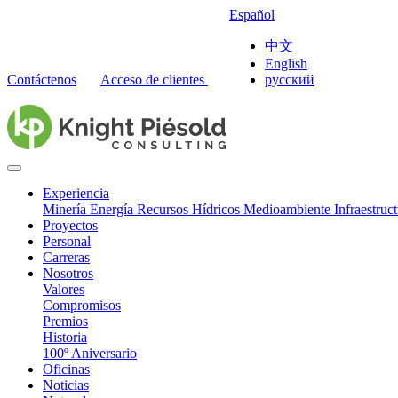
Español
中文
English
Contáctenos
Acceso de clientes
русский
Experiencia
Minería
Energía
Recursos Hídricos
Medioambiente
Infraestruc
Proyectos
Personal
Carreras
Nosotros
Valores
Compromisos
Premios
Historia
100º Aniversario
Oficinas
Noticias