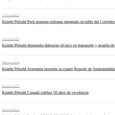
17/oct/2025
Knight Piésold Perú propone enfoque integrado en taller del Corredo
13/oct/2025
Knight Piésold demuestra liderazgo técnico en transporte y gestión de
30/sep/2025
Knight Piésold Argentina presenta su cuarto Reporte de Sustentabilid
29/sep/2025
Knight Piésold Canadá celebra 50 años de excelencia
26/sep/2025