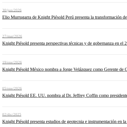
30/jun/2026
Elio Murrugarra de Knight Piésold Perú presenta la transformación d
27/mar/2026
Knight Piésold presenta perspectivas técnicas y de gobernanza en el 2
19/ene/2026
Knight Piésold México nombra a Jorge Velázquez como Gerente de 
05/ene/2026
Knight Piésold EE. UU. nombra al Dr. Jeffrey Coffin como presidente
02/dic/2025
Knight Piésold presenta estudios de geotecnia e instrumentación en 