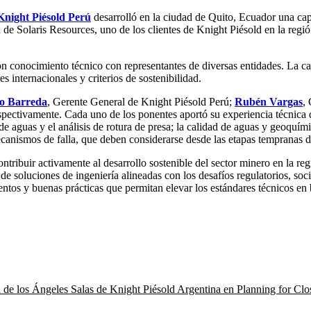
Knight Piésold Perú
desarrolló en la ciudad de Quito, Ecuador una cap
de Solaris Resources, uno de los clientes de Knight Piésold en la región
on conocimiento técnico con representantes de diversas entidades. La cap
s internacionales y criterios de sostenibilidad.
o Barreda
, Gerente General de Knight Piésold Perú;
Rubén Vargas
,
ectivamente. Cada uno de los ponentes aportó su experiencia técnica de
 de aguas y el análisis de rotura de presa; la calidad de aguas y geoquím
 mecanismos de falla, que deben considerarse desde las etapas tempranas d
ribuir activamente al desarrollo sostenible del sector minero en la regi
de soluciones de ingeniería alineadas con los desafíos regulatorios, soc
tos y buenas prácticas que permitan elevar los estándares técnicos en b
ía de los Ángeles Salas de Knight Piésold Argentina en Planning for Cl