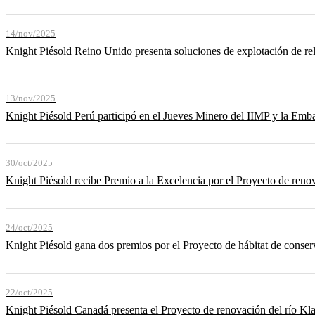
14/nov/2025
Knight Piésold Reino Unido presenta soluciones de explotación de
13/nov/2025
Knight Piésold Perú participó en el Jueves Minero del IIMP y la Emb
30/oct/2025
Knight Piésold recibe Premio a la Excelencia por el Proyecto de ren
24/oct/2025
Knight Piésold gana dos premios por el Proyecto de hábitat de conser
22/oct/2025
Knight Piésold Canadá presenta el Proyecto de renovación del río K