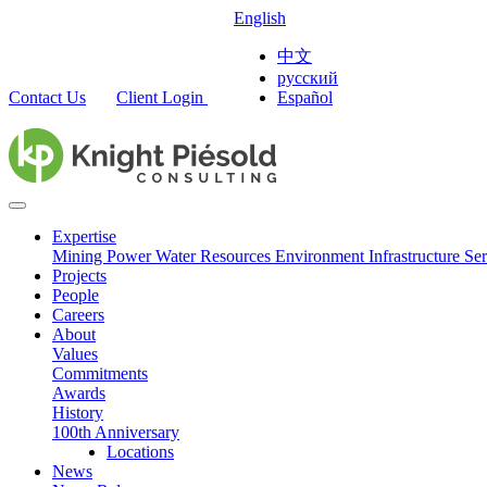
English
中文
русский
Contact Us
Client Login
Español
Expertise
Mining
Power
Water Resources
Environment
Infrastructure
Ser
Projects
People
Careers
About
Values
Commitments
Awards
History
100th Anniversary
Locations
News