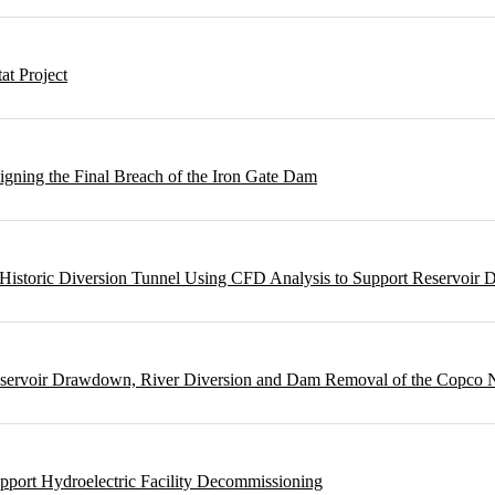
t Project
gning the Final Breach of the Iron Gate Dam
m Historic Diversion Tunnel Using CFD Analysis to Support Reservoi
Reservoir Drawdown, River Diversion and Dam Removal of the Copco
pport Hydroelectric Facility Decommissioning