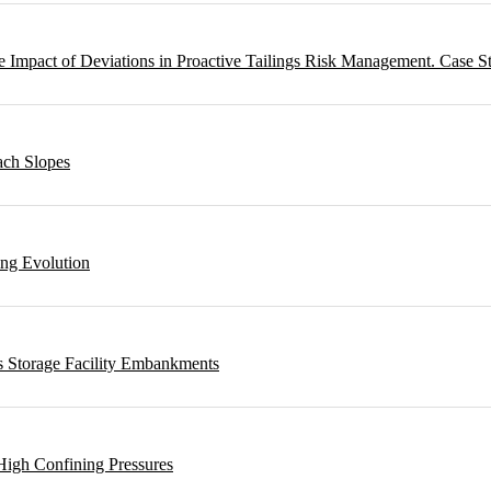
 Impact of Deviations in Proactive Tailings Risk Management. Case S
ach Slopes
ing Evolution
s Storage Facility Embankments
High Confining Pressures