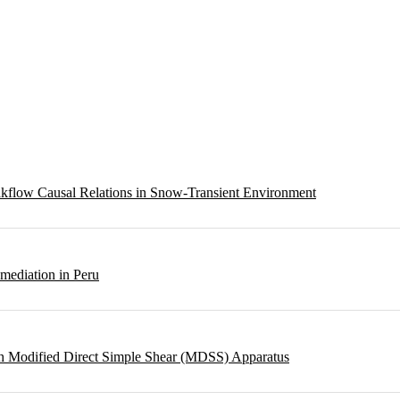
eakflow Causal Relations in Snow-Transient Environment
emediation in Peru
ough Modified Direct Simple Shear (MDSS) Apparatus