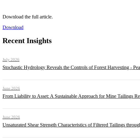
Download the full article.
Download
Recent Insights
July 2026
Stochastic Hydrology Reveals the Controls of Forest Harvesting - P
June 2026
From Liability to Asset: A Sustainable Approach for Mine Tailings R
June 2026
Unsaturated Shear Strength Characteristics of Filtered Tailings thr