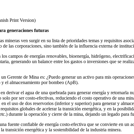
ish Print Version)
ara generaciones futuras
mineras ven surgir en su lista de prioridades temas y requisitos asociad
de las corporaciones, sino también de la influencia externa de instituci
 los campos de energías renovables, bioenergía, hidrógeno, electrificació
ria, generando un balance entre los gastos o inversiones que se realiza
a un Gerente de Mina es: ¿Puedo generar un activo para mis operaciones
dP) y el almacenamiento por bombeo (ApB).
 en derivar el agua de una quebrada para generar energía y retornarla 
no solo por ser costo-efectivas, reduciendo el costo operativo de una mi
n en el uso de dos reservorios (inferior y superior) para generar y alma
isitos globales de acelerar la transición energética, y en la posibili
etc.) durante la operación y cierre de la mina, dejando un legado para f
na fuente confiable de energía costo-efectiva que se convierte en un a
a transición energética y la sostenibilidad de la industria minera.