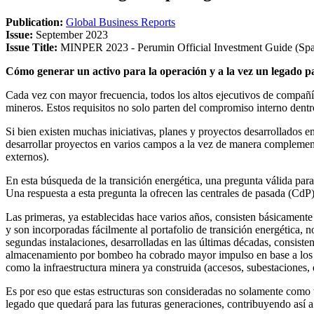
Publication:
Global Business Reports
Issue:
September 2023
Issue Title:
MINPER 2023 - Perumin Official Investment Guide (Span
Cómo generar un activo para la operación y a la vez un legado p
Cada vez con mayor frecuencia, todos los altos ejecutivos de compañías 
mineros. Estos requisitos no solo parten del compromiso interno dentro 
Si bien existen muchas iniciativas, planes y proyectos desarrollados en
desarrollar proyectos en varios campos a la vez de manera complementa
externos).
En esta búsqueda de la transición energética, una pregunta válida par
Una respuesta a esta pregunta la ofrecen las centrales de pasada (C
Las primeras, ya establecidas hace varios años, consisten básicamente
y son incorporadas fácilmente al portafolio de transición energética, 
segundas instalaciones, desarrolladas en las últimas décadas, consiste
almacenamiento por bombeo ha cobrado mayor impulso en base a los requ
como la infraestructura minera ya construida (accesos, subestaciones, 
Es por eso que estas estructuras son consideradas no solamente como u
legado que quedará para las futuras generaciones, contribuyendo así a l