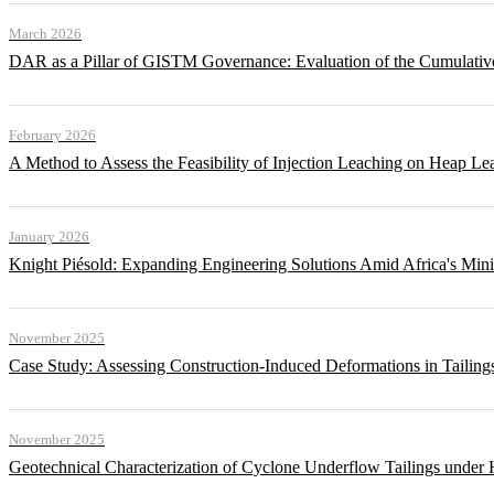
March 2026
DAR as a Pillar of GISTM Governance: Evaluation of the Cumulative
February 2026
A Method to Assess the Feasibility of Injection Leaching on Heap Le
January 2026
Knight Piésold: Expanding Engineering Solutions Amid Africa's Min
November 2025
Case Study: Assessing Construction-Induced Deformations in Tailing
November 2025
Geotechnical Characterization of Cyclone Underflow Tailings under 